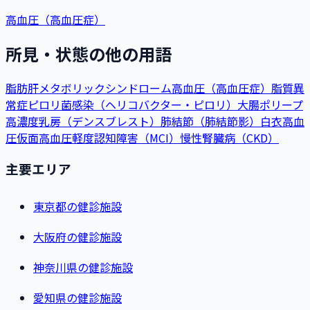
高血圧（高血圧症）
所見・状態の他の用語
脂肪肝
メタボリックシンドローム
高血圧（高血圧症）
脂質異
常症
ピロリ菌感染（ヘリコバクター・ピロリ）
大腸ポリープ
高濃度乳房（デンスブレスト）
肺結節（肺結節影）
白衣高血
圧
仮面高血圧
軽度認知障害（MCI）
慢性腎臓病（CKD）
主要エリア
東京都の健診施設
大阪府の健診施設
神奈川県の健診施設
愛知県の健診施設