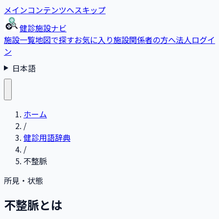
メインコンテンツへスキップ
健診施設ナビ
施設一覧
地図で探す
お気に入り
施設関係者の方へ
法人ログイ
ン
日本語
ホーム
/
健診用語辞典
/
不整脈
所見・状態
不整脈とは