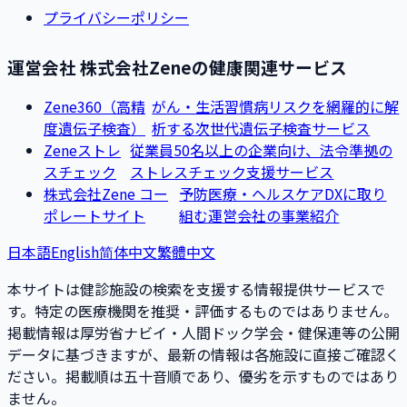
プライバシーポリシー
運営会社 株式会社Zeneの健康関連サービス
Zene360（高精
がん・生活習慣病リスクを網羅的に解
度遺伝子検査）
析する次世代遺伝子検査サービス
Zeneストレ
従業員50名以上の企業向け、法令準拠の
スチェック
ストレスチェック支援サービス
株式会社Zene コー
予防医療・ヘルスケアDXに取り
ポレートサイト
組む運営会社の事業紹介
日本語
English
简体中文
繁體中文
本サイトは健診施設の検索を支援する情報提供サービスで
す。特定の医療機関を推奨・評価するものではありません。
掲載情報は厚労省ナビイ・人間ドック学会・健保連等の公開
データに基づきますが、最新の情報は各施設に直接ご確認く
ださい。掲載順は五十音順であり、優劣を示すものではあり
ません。