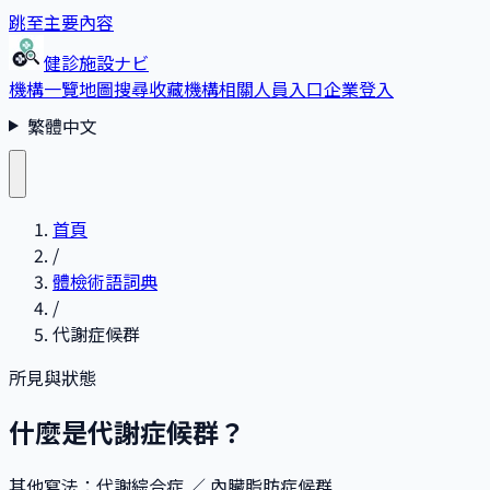
跳至主要內容
健診施設ナビ
機構一覽
地圖搜尋
收藏
機構相關人員入口
企業登入
繁體中文
首頁
/
體檢術語詞典
/
代謝症候群
所見與狀態
什麼是代謝症候群？
其他寫法
：
代謝綜合症 ／ 內臟脂肪症候群