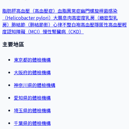
脂肪肝
高血壓（高血壓症）
血脂異常症
幽門螺旋桿菌感染
（Helicobacter pylori）
大腸息肉
高密度乳房（緻密型乳
房）
肺結節（肺結節影）
心律不整
白袍高血壓
隱匿性高血壓
輕
度認知障礙（MCI）
慢性腎臟病（CKD）
主要地區
東京都的體檢機構
大阪府的體檢機構
神奈川県的體檢機構
愛知県的體檢機構
埼玉県的體檢機構
千葉県的體檢機構