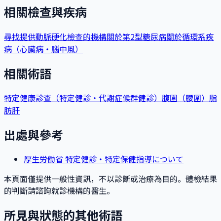
相關檢查與疾病
尋找提供動脈硬化檢查的機構
關於第2型糖尿病
關於循環系疾
病（心臟病・腦中風）
相關術語
特定健康診查（特定健診・代謝症候群健診）
腹圍（腰圍）
脂
肪肝
出處與參考
厚生労働省 特定健診・特定保健指導について
本頁面僅提供一般性資訊，不以診斷或治療為目的。體檢結果
的判斷請諮詢就診機構的醫生。
所見與狀態的其他術語