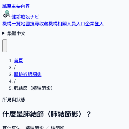
跳至主要內容
健診施設ナビ
機構一覽
地圖搜尋
收藏
機構相關人員入口
企業登入
繁體中文
首頁
/
體檢術語詞典
/
肺結節（肺結節影）
所見與狀態
什麼是肺結節（肺結節影）？
其他寫法
：
肺結節影 ／ 結節影