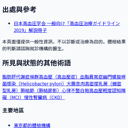
出處與參考
日本高血圧学会 一般向け「高血圧治療ガイドライン
2019」解説冊子
本頁面僅提供一般性資訊，不以診斷或治療為目的。體檢結果
的判斷請諮詢就診機構的醫生。
所見與狀態的其他術語
脂肪肝
代謝症候群
高血壓（高血壓症）
血脂異常症
幽門螺旋桿
菌感染（Helicobacter pylori）
大腸息肉
高密度乳房（緻密
型乳房）
肺結節（肺結節影）
心律不整
白袍高血壓
輕度認知障
礙（MCI）
慢性腎臟病（CKD）
主要地區
東京都的體檢機構