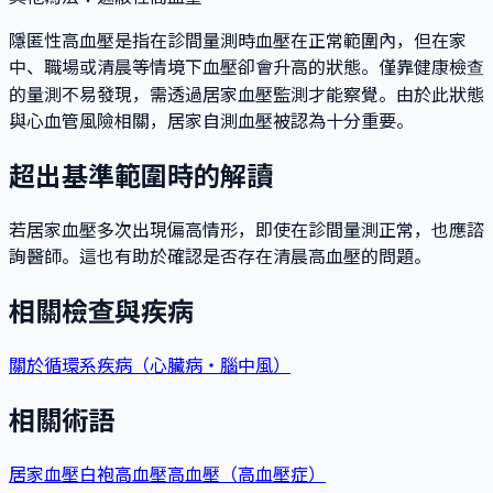
隱匿性高血壓是指在診間量測時血壓在正常範圍內，但在家
中、職場或清晨等情境下血壓卻會升高的狀態。僅靠健康檢查
的量測不易發現，需透過居家血壓監測才能察覺。由於此狀態
與心血管風險相關，居家自測血壓被認為十分重要。
超出基準範圍時的解讀
若居家血壓多次出現偏高情形，即使在診間量測正常，也應諮
詢醫師。這也有助於確認是否存在清晨高血壓的問題。
相關檢查與疾病
關於循環系疾病（心臟病・腦中風）
相關術語
居家血壓
白袍高血壓
高血壓（高血壓症）