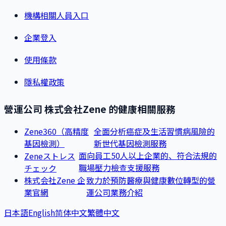
機構相關人員入口
企業登入
使用條款
隱私權政策
營運公司 株式会社Zene 的健康相關服務
Zene360（高精度
全面分析癌症及生活習慣病風險的
基因檢測）
新世代基因檢測服務
面向員工50人以上企業的、符合法規的
Zeneストレス
職場壓力檢查支援服務
チェック
株式会社Zene 企
致力於預防醫療與健康數位轉型的營
業官網
運公司業務介紹
日本語
English
简体中文
繁體中文