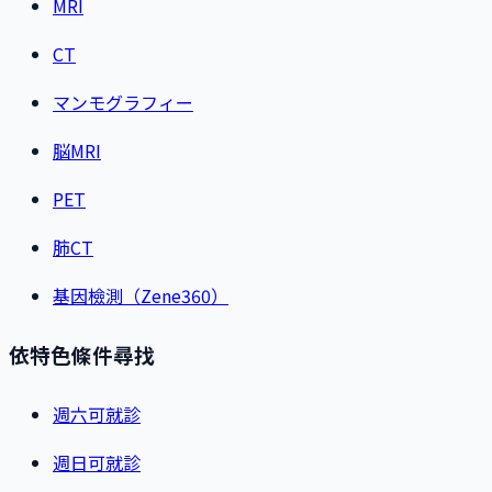
MRI
CT
マンモグラフィー
脳MRI
PET
肺CT
基因檢測（Zene360）
依特色條件尋找
週六可就診
週日可就診