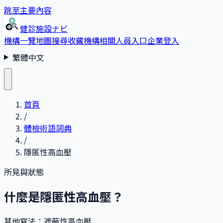
跳至主要內容
健診施設ナビ
機構一覽
地圖搜尋
收藏
機構相關人員入口
企業登入
繁體中文
首頁
/
體檢術語詞典
/
隱匿性高血壓
所見與狀態
什麼是隱匿性高血壓？
其他寫法
：
遮蔽性高血壓