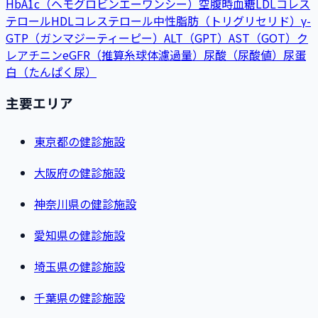
HbA1c（ヘモグロビンエーワンシー）
空腹時血糖
LDLコレス
テロール
HDLコレステロール
中性脂肪（トリグリセリド）
γ-
GTP（ガンマジーティーピー）
ALT（GPT）
AST（GOT）
ク
レアチニン
eGFR（推算糸球体濾過量）
尿酸（尿酸値）
尿蛋
白（たんぱく尿）
主要エリア
東京都の健診施設
大阪府の健診施設
神奈川県の健診施設
愛知県の健診施設
埼玉県の健診施設
千葉県の健診施設