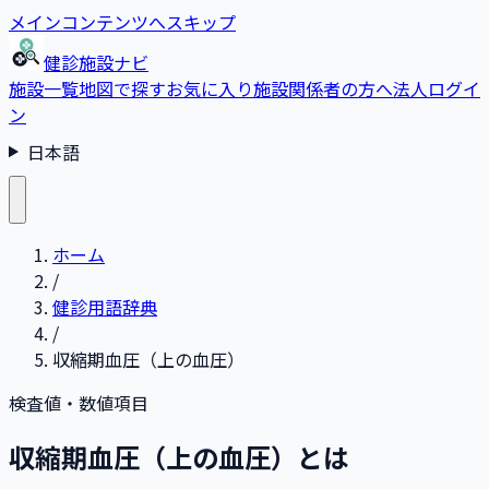
メインコンテンツへスキップ
健診施設ナビ
施設一覧
地図で探す
お気に入り
施設関係者の方へ
法人ログイ
ン
日本語
ホーム
/
健診用語辞典
/
収縮期血圧（上の血圧）
検査値・数値項目
収縮期血圧（上の血圧）とは