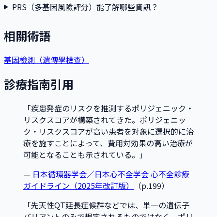
PRS（多基因風險評分）能了解哪些資訊？
相關術語
基因檢測（遺傳學檢查）
診療指南引用
「
疾患発症のリスクを推測するポリジェニック・
リスクスコアが構築されてきた。ポリジェニッ
ク・リスクスコアが高い患者を対象に選択的に治
療を施すことによって、費用対効果の高い治療が
可能となることも示されている。
」
—
日本循環器学会／日本心不全学会 心不全診療
ガイドライン（2025年改訂版）
（p.199）
「
先天性QT延長症候群などでは、単一の遺伝子
バリアントのみで規定されるものではなく、ポリ