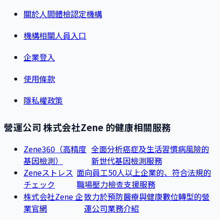
關於人間體檢認定機構
機構相關人員入口
企業登入
使用條款
隱私權政策
營運公司 株式会社Zene 的健康相關服務
Zene360（高精度
全面分析癌症及生活習慣病風險的
基因檢測）
新世代基因檢測服務
面向員工50人以上企業的、符合法規的
Zeneストレス
職場壓力檢查支援服務
チェック
株式会社Zene 企
致力於預防醫療與健康數位轉型的營
業官網
運公司業務介紹