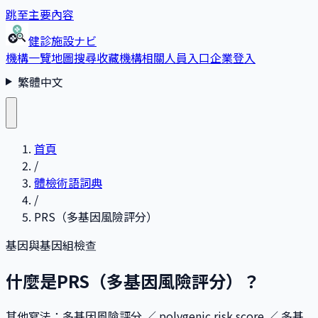
跳至主要內容
健診施設ナビ
機構一覽
地圖搜尋
收藏
機構相關人員入口
企業登入
繁體中文
首頁
/
體檢術語詞典
/
PRS（多基因風險評分）
基因與基因組檢查
什麼是PRS（多基因風險評分）？
其他寫法
：
多基因風險評分 ／ polygenic risk score ／ 多基