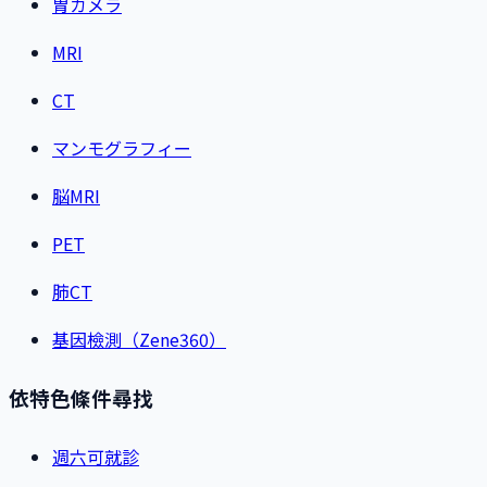
胃カメラ
MRI
CT
マンモグラフィー
脳MRI
PET
肺CT
基因檢測（Zene360）
依特色條件尋找
週六可就診