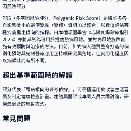
因風險評分
PRS（多基因風險評分，Polygenic Risk Score）是將許多各
自影響微小的遺傳變異（變體）資訊加以整合，以數值評估某
種疾病罹患傾向的指標。日本循環器學會《心臟衰竭診療指引
2025》亦將其列為可用於推估發病風險、並對高風險族群實
施有效預防與治療的方法。目前，針對個人體質量身打造的個
別化預防與先制醫療應用正持續研究與落地，但實用化程度因
疾病領域而有所不同。
超出基準範圍時的解讀
評分代表「罹病傾向的參考依據」，可積極運用於改善生活習
慣及制定健康檢查計畫。建議與醫師或專業人員共同討論，研
擬最適合的應對方式。
常見問題