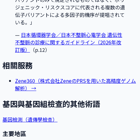
ジェニック・リスクスコアに代表される複数の遺
伝子バリアントによる多因子的機序が提唱されて
いる。
」
—
日本循環器学会／日本不整脈心電学会 遺伝性
不整脈の診療に関するガイドライン（2026年改
訂版）
（p.12）
相關服務
Zene360（株式会社ZeneのPRSを用いた高精度ゲノム
解析）
→
基因與基因組檢查的其他術語
基因檢測（遺傳學檢查）
主要地區