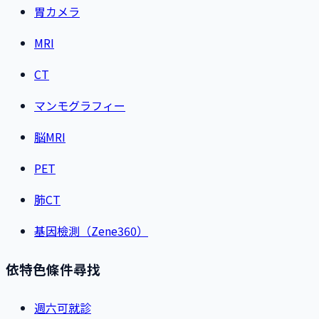
胃カメラ
MRI
CT
マンモグラフィー
脳MRI
PET
肺CT
基因檢測（Zene360）
依特色條件尋找
週六可就診