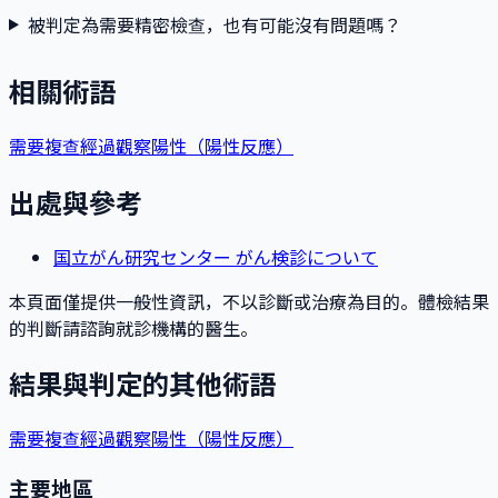
被判定為需要精密檢查，也有可能沒有問題嗎？
相關術語
需要複查
經過觀察
陽性（陽性反應）
出處與參考
国立がん研究センター がん検診について
本頁面僅提供一般性資訊，不以診斷或治療為目的。體檢結果
的判斷請諮詢就診機構的醫生。
結果與判定的其他術語
需要複查
經過觀察
陽性（陽性反應）
主要地區