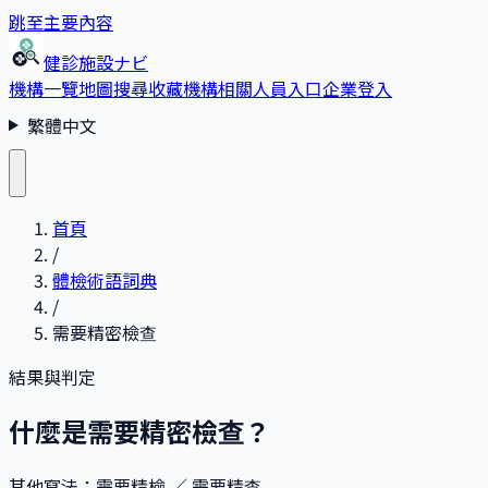
跳至主要內容
健診施設ナビ
機構一覽
地圖搜尋
收藏
機構相關人員入口
企業登入
繁體中文
首頁
/
體檢術語詞典
/
需要精密檢查
結果與判定
什麼是需要精密檢查？
其他寫法
：
需要精檢 ／ 需要精查