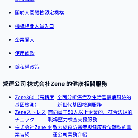
關於人間體檢認定機構
機構相關人員入口
企業登入
使用條款
隱私權政策
營運公司 株式会社Zene 的健康相關服務
Zene360（高精度
全面分析癌症及生活習慣病風險的
基因檢測）
新世代基因檢測服務
面向員工50人以上企業的、符合法規的
Zeneストレス
職場壓力檢查支援服務
チェック
株式会社Zene 企
致力於預防醫療與健康數位轉型的營
業官網
運公司業務介紹