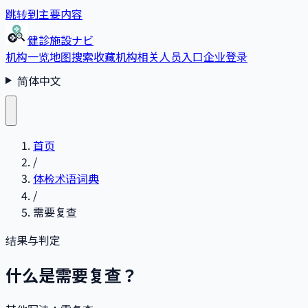
跳转到主要内容
健診施設ナビ
机构一览
地图搜索
收藏
机构相关人员入口
企业登录
简体中文
首页
/
体检术语词典
/
需要复查
结果与判定
什么是需要复查？