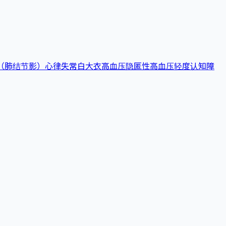
（肺结节影）
心律失常
白大衣高血压
隐匿性高血压
轻度认知障