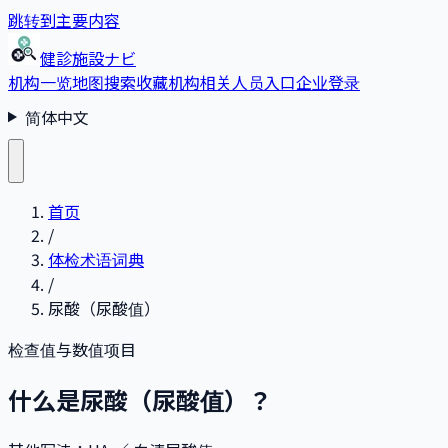
跳转到主要内容
健診施設ナビ
机构一览
地图搜索
收藏
机构相关人员入口
企业登录
简体中文
首页
/
体检术语词典
/
尿酸（尿酸值）
检查值与数值项目
什么是尿酸（尿酸值）？