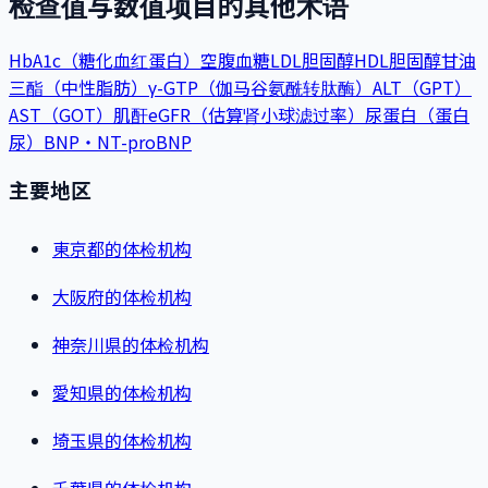
检查值与数值项目的其他术语
HbA1c（糖化血红蛋白）
空腹血糖
LDL胆固醇
HDL胆固醇
甘油
三酯（中性脂肪）
γ-GTP（伽马谷氨酰转肽酶）
ALT（GPT）
AST（GOT）
肌酐
eGFR（估算肾小球滤过率）
尿蛋白（蛋白
尿）
BNP・NT-proBNP
主要地区
東京都的体检机构
大阪府的体检机构
神奈川県的体检机构
愛知県的体检机构
埼玉県的体检机构
千葉県的体检机构