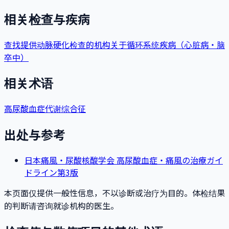
相关检查与疾病
查找提供动脉硬化检查的机构
关于循环系统疾病（心脏病・脑
卒中）
相关术语
高尿酸血症
代谢综合征
出处与参考
日本痛風・尿酸核酸学会 高尿酸血症・痛風の治療ガイ
ドライン第3版
本页面仅提供一般性信息，不以诊断或治疗为目的。体检结果
的判断请咨询就诊机构的医生。