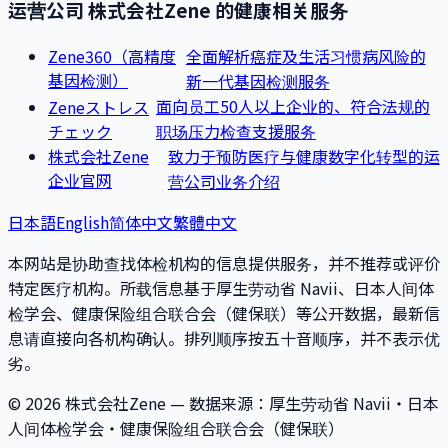
运营公司 株式会社Zene 的健康相关服务
全面解析癌症及生活习惯病风险的
Zene360（高精度
基因检测）
新一代基因检测服务
面向员工50人以上企业的、符合法规的
Zeneストレス
チェック
职场压力检查支援服务
致力于预防医疗与健康数字化转型的运
株式会社Zene
企业官网
营公司业务介绍
日本語
English
简体中文
繁體中文
本网站是协助查找体检机构的信息提供服务，并不推荐或评价
特定医疗机构。所载信息基于厚生劳动省 Navii、日本人间体
检学会、健康保险组合联合会（健保联）等公开数据，最新信
息请直接向各机构确认。排列顺序按五十音顺序，并不表示优
劣。
© 2026 株式会社Zene — 数据来源：厚生劳动省 Navii・日本
人间体检学会・健康保险组合联合会（健保联）